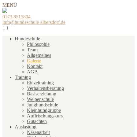
MENÜ
0173 8515804
info@hundeschule-albersdorf.de
Hundeschule
Philosophie
Team
Allgemeines
Galerie
Kontakt
AGB
Training
Einzeltraining
Verhaltensberatung
Basiserziehung
Welpenschule
Junghundschule
Kleinhundgruppe
Auffrischungskurs
Gutachten
Auslastung
Nasenarbeit